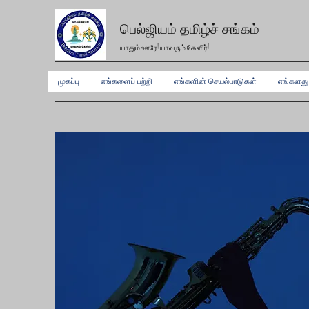
பெல்ஜியம் தமிழ்ச் சங்கம்
யாதும் ஊரே! யாவரும் கேளிர்!
முகப்பு
எங்களைப் பற்றி
எங்களின் செயல்பாடுகள்
எங்களத