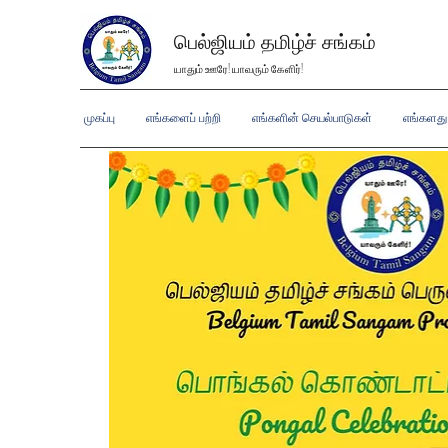
பெல்ஜியம் தமிழ்ச் சங்கம்
யாதும் ஊரே! யாவரும் கேளிர்!
முகப்பு
எங்களைப் பற்றி
எங்களின் செயல்பாடுகள்
எங்களத